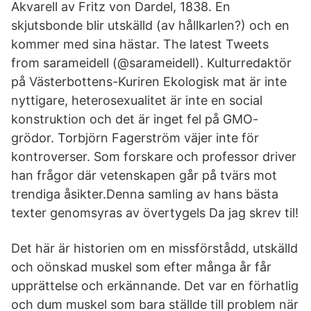
Akvarell av Fritz von Dardel, 1838. En
skjutsbonde blir utskälld (av hållkarlen?) och en
kommer med sina hästar. The latest Tweets
from sarameidell (@sarameidell). Kulturredaktör
på Västerbottens-Kuriren Ekologisk mat är inte
nyttigare, heterosexualitet är inte en social
konstruktion och det är inget fel på GMO-
grödor. Torbjörn Fagerström väjer inte för
kontroverser. Som forskare och professor driver
han frågor där vetenskapen går på tvärs mot
trendiga åsikter.Denna samling av hans bästa
texter genomsyras av övertygels Da jag skrev til!
Det här är historien om en missförstådd, utskälld
och oönskad muskel som efter många år får
upprättelse och erkännande. Det var en förhatlig
och dum muskel som bara ställde till problem när