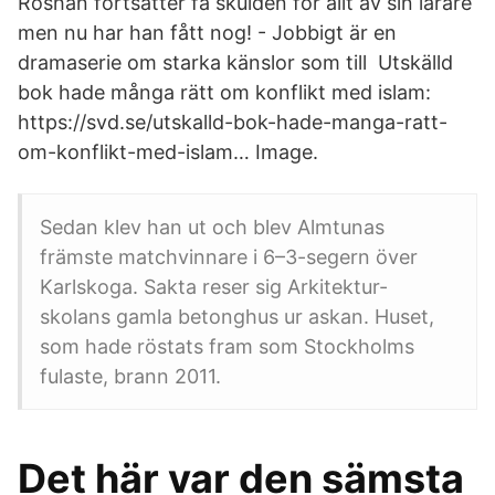
Roshan fortsätter få skulden för allt av sin lärare
men nu har han fått nog! - Jobbigt är en
dramaserie om starka känslor som till Utskälld
bok hade många rätt om konflikt med islam:
https://svd.se/utskalld-bok-hade-manga-ratt-
om-konflikt-med-islam… Image.
Sedan klev han ut och blev Almtunas
främste matchvinnare i 6–3-segern över
Karlskoga. Sakta reser sig Arkitektur-
skolans gamla betonghus ur askan. Huset,
som hade röstats fram som Stockholms
fulaste, brann 2011.
Det här var den sämsta