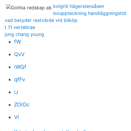
kolgrill hägerstensåsen
bouppteckning handläggningstid
vad betyder restvärde vid bilköp
t 11 vertebrae
jung chang young
fW
QvV
iWQf
qfFv
iJ
ZOIOc
VI